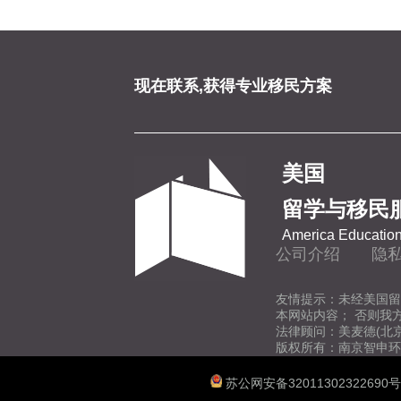
现在联系,获得专业移民方案
美国
留学与移民
America Education
公司介绍
隐
友情提示：未经美国留
本网站内容； 否则我
法律顾问：美麦德(北
版权所有：南京智申环
苏公网安备32011302322690号