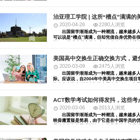
看吧。
治亚理工学院 | 这所“槽点”满满
2020-04-26
2280人浏览
出国留学渐渐成为一种潮流，越来越多人
可以说是“槽点”满满，但却凭借自身优势在
列34，学术声誉享誉全球，但依然有很多槽
讯，我们一起去看看吧。
美国高中交换生正确交换方式，避
2020-03-09
2475人浏览
出国留学渐渐成为一种潮流，越来越多人
际。应该说，自2004年中美高中交换生项
数杰出中学生可以参与的专属政府项目，发
特色越来越受到国内青少年和家长的关注。
ACT数学考试如何得发抖，这些考
2020-03-06
2013人浏览
出国留学渐渐成为一种潮流，越来越多人想
映毋庸置疑是简易，由于它是在中国学员的优
员的中学数学思维训练，假若背背特有英语单
吗?对于绝大多数的中国高中生来说，ACT
分，从而提高总分。小编整理了一些相关资