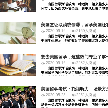
出国留学渐渐成为一种潮流，越来越多人
环节，因为面试环节全面、集中地反映了申
真正了解一个学生的过程，所以在美高申请
关键。以供大家参考。
美国签证取消或停滞，留学美国还
2020-09-16
2169人浏览
出国留学渐渐成为一种潮流，越来越多人想
中国学生表示，他们收到了美国驻北京大使
很关键。以供大家参考。
想去美国留学，这些热门专业了解
2020-09-16
2282人浏览
出国留学渐渐成为一种潮流，越来越多人
美国留学的同学受到了影响。针对此次疫情
来自海外的申请者。小北觉得放宽心态很关
美国留学考试：托福听力：场景方
2020-05-28
2251人浏览
出国留学渐渐成为一种潮流，越来越多人
场景分类练习逐个场景攻破难关，考试中自