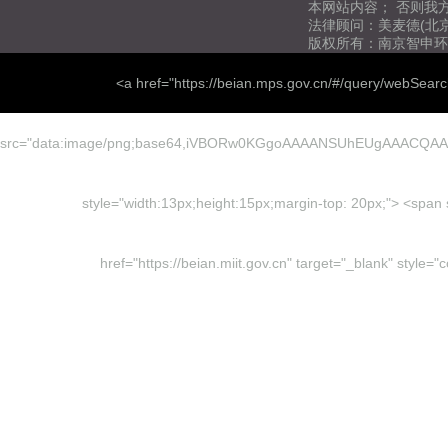
本网站内容； 否则我
法律顾问：美麦德(北
版权所有：南京智申环
<a href="https://beian.mps.gov.cn/#/query/webSear
src="data:image/png;base64,iVBORw0KGgoAAAANSUhEUgAAACQ
style="width:13px;height:15px;margin-top: 20px;"> <
href="https://beian.miit.gov.cn" target="_blank" sty