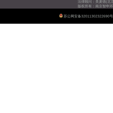
法律顾问：美麦德(北
版权所有：南京智申环
苏公网安备32011302322690号