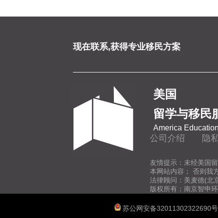
现在联系,获得专业移民方案
美国
留学与移民
America Education
公司介绍
隐
友情提示：未经美国留
本网站内容； 否则我
法律顾问：美麦德(北
版权所有：南京智申环
苏公网安备32011302322690号