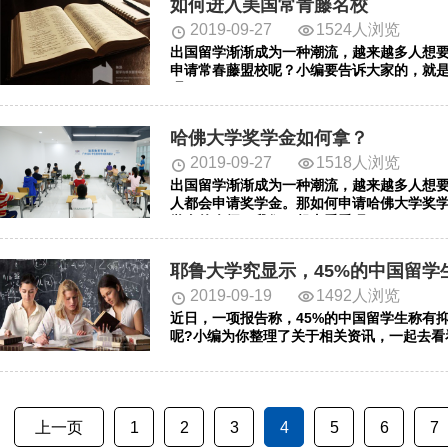
如何进入美国常青藤名校
2019-09-27
1524人浏览
出国留学渐渐成为一种潮流，越来越多人想
申请常春藤盟校呢？小编要告诉大家的，就
吧。
哈佛大学奖学金如何拿？
2019-09-27
1518人浏览
出国留学渐渐成为一种潮流，越来越多人想
人都会申请奖学金。那如何申请哈佛大学奖
学金的介绍，我们一起去看看吧。
耶鲁大学究显示，45%的中国留学
2019-09-19
1492人浏览
近日，一项报告称，45%的中国留学生称有
呢?小编为你整理了关于相关资讯，一起去看
上一页
1
2
3
4
5
6
7